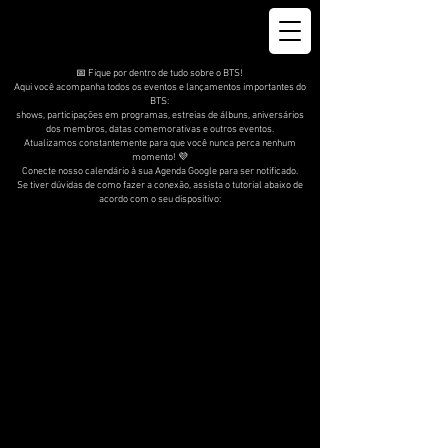
📅 Fique por dentro de tudo sobre o BTS!
Aqui você acompanha todos os eventos e lançamentos importantes do
BTS:
shows, participações em programas, estreias de álbuns, aniversários
dos membros, datas comemorativas e outros eventos.
Atualizamos constantemente para que você nunca perca nenhum
momento! 💜
Conecte nosso calendário à sua Agenda Google para ser notificado.
Se tiver dúvidas de como fazer a conexão, assista o tutorial abaixo de
acordo com o seu dispositivo: